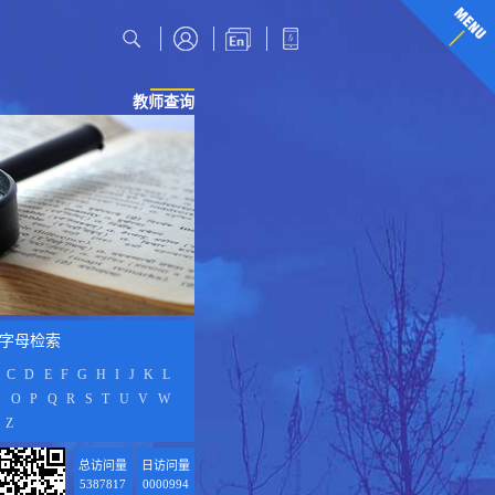
教师查询
字母检索
C
D
E
F
G
H
I
J
K
L
N
O
P
Q
R
S
T
U
V
W
Z
总访问量
日访问量
5387817
0000994