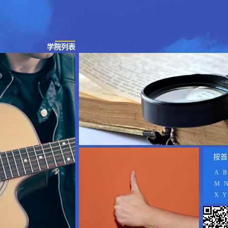
学院列表
按首
A
B
M
X
Y