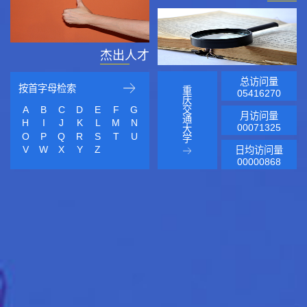
杰出人才
总访问量
按首字母检索
重
05416270
庆
A
B
C
D
E
F
G
交
月访问量
通
H
I
J
K
L
M
N
00071325
大
O
P
Q
R
S
T
U
学
V
W
X
Y
Z
日均访问量
00000868