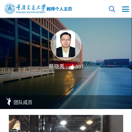
蔡晓禹
337
团队成员