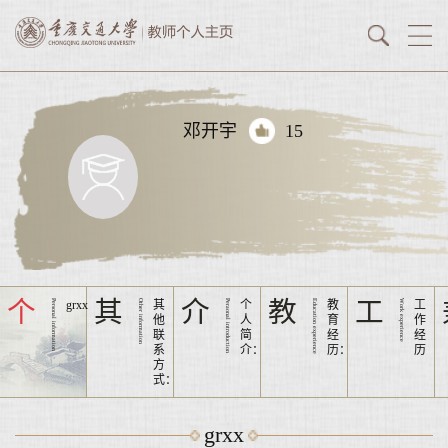
邓开宇
15
个
其
介
教
工
Personal information
grxx
Other information
其
Peraonal introduction
个
Education experience
教
Work experience
工
他
人
育
作
联
简
经
经
系
介：
历：
历
方
式：
grxx