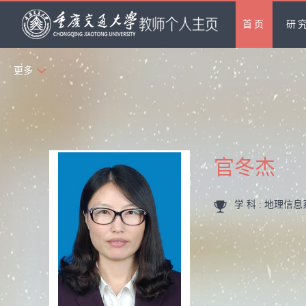
首页
研
更多
官冬杰
学 科 : 地理