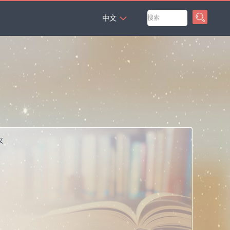
`
果
中文
女