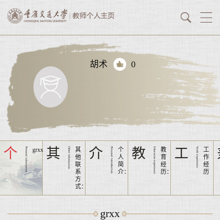
胡术
0
个
其
介
教
工
Personal information
grxx
Other information
其
Peraonal introduction
个
Education experience
教
Work experience
工
他
人
育
作
联
简
经
经
系
介：
历：
历
方
式：
grxx