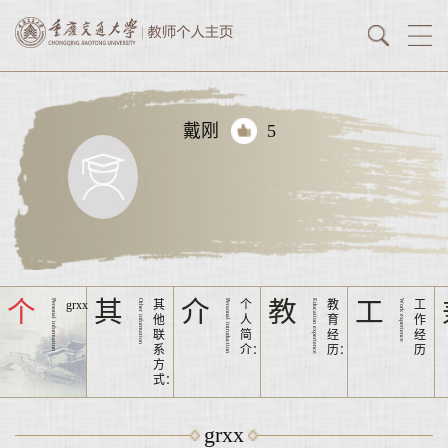
戴刚
5
个
其
介
教
工
Personal information
grxx
Other information
其
Peraonal introduction
个
Education experience
教
Work experience
工
他
人
育
作
联
简
经
经
系
介：
历：
历
方
式：
grxx