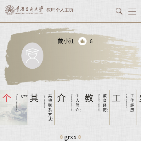
戴小江
6
个
其
介
教
工
Personal information
grxx
Other information
其
Peraonal introduction
个
Education experience
教
Work experience
工
他
人
育
作
联
简
经
经
系
介：
历：
历
方
式：
grxx