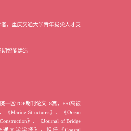
学者，重庆交通大学青年拔尖人才支
周期智能建造
院一区
TOP
期刊论文
18
篇，
ESI
高被
、
《Marine Structures》
、
《Ocean
 Construction》、
《Journal of Bridge
交通大学学报》。担任
《Coastal