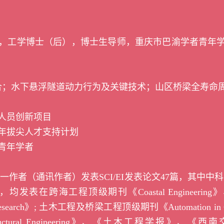
，工学博士（后），博士生导师
，
重庆市巴渝学者青年
合；水下悬浮隧道动力行为及关键技术；山区桥梁全寿命
人员创新项目
年拔尖人才支持计划
青年学者
第一作者（通讯作者）发表
SCI/EI
发表论文
47
篇，其中中科
，均发表在跨海工程顶级期刊
《Coastal Engineering》
esearch》;
土木工程及桥梁工程顶级期刊
《Automation in
tural Engineering》
、《土木工程学报》、《西南