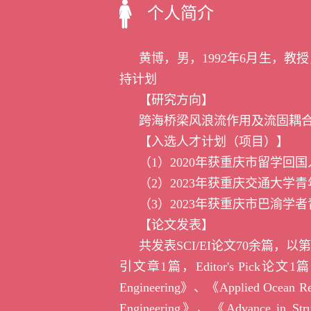
个人简介
黄博，男，
1992
年
6
月生，教授
持计划
【研究方向】
跨海桥梁风浪流作用及流固耦
【入选人才计划（项目）】
（1）2020
年获重庆市留学回国
（2）2023
年获重庆交通大学青
（3）
2023
年
获
重庆市巴渝学者
【论文发表】
共发表
SCI/EI
论文
7
0
余篇，以
引文章
1
篇，
Editor's Pick
论文
1
篇
Engineering》
、
《Applied Ocean R
Engineering》、《Advance in Struc