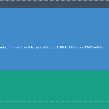
jtu.edu.cn\/gmis\/dsfc\/dsfcgrxx\/2259351186d4d80b9b27cf3424e9f95f