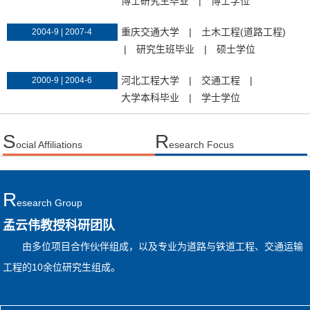
博士研究生毕业
|
博士学位
重庆交通大学
|
土木工程(道路工程)
2004-9 | 2007-4
|
研究生班毕业
|
硕士学位
河北工程大学
|
交通工程
|
2000-9 | 2004-6
大学本科毕业
|
学士学位
S
R
ocial Affiliations
esearch Focus
R
Esearch Group
孟云伟教授科研团队
由多位项目合作伙伴组成，以及专业为道路与铁道工程、交通运输
工程的10余位研究生组成。