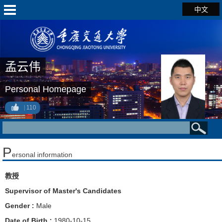
中文
孟云伟
Personal Homepage
110
P
ersonal information
教授
Supervisor of Master's Candidates
Gender :
Male
Date of Birth :
1980-10-15