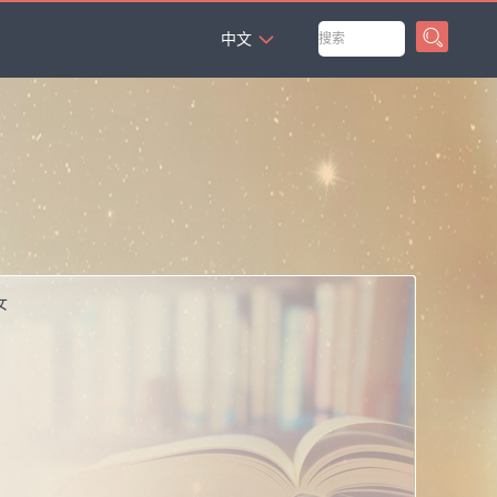
`
中文
女