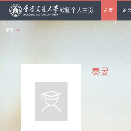
首页
论
更多
秦旻