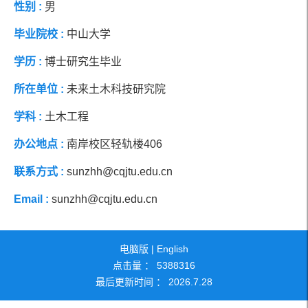
性别 :
男
社会兼职
研究方向
毕业院校 :
中山大学
学历 :
博士研究生毕业
团队成员
所在单位 :
未来土木科技研究院
学科 :
土木工程
办公地点 :
南岸校区轻轨楼406
联系方式 :
sunzhh@cqjtu.edu.cn
Email :
sunzhh@cqjtu.edu.cn
电脑版
|
English
点击量 ：
5388316
最后更新时间 ：
2026
.
7
.
28