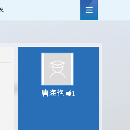
息
唐海艳
1