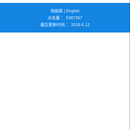
电脑版
|
English
点击量 ：
5387267
最后更新时间 ：
2026
.
6
.
12