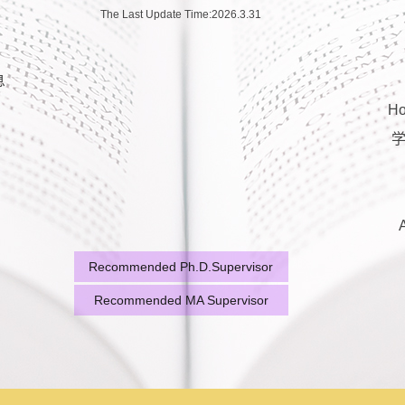
The Last Update Time:
2026
.
3
.
31
息
H
学
Recommended Ph.D.Supervisor
Recommended MA Supervisor