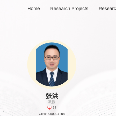
Home
Research Projects
Researc
张洪
教授
68
Click:
0000024188