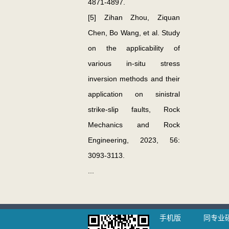
4871-4897.
[5] Zihan Zhou, Ziquan
Chen, Bo Wang, et al. Study
on the applicability of
various in-situ stress
inversion methods and their
application on sinistral
strike-slip faults,
Rock
Mechanics and Rock
Engineering
, 2023, 56:
3093-3113.
...
手机版
同专业