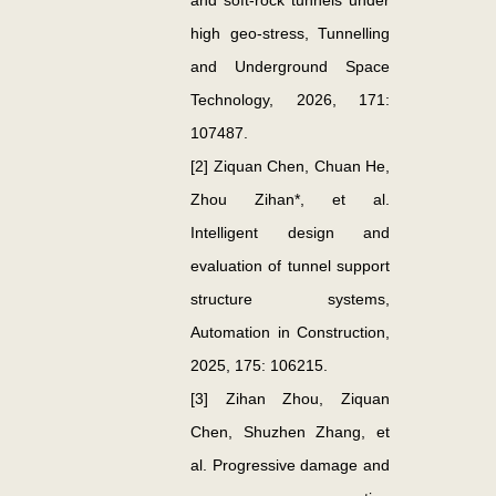
and soft-rock tunnels under
high geo-stress,
Tunnelling
and Underground Space
Technology
, 2026, 171:
107487.
[2] Ziquan Chen, Chuan He,
Zhou Zihan*, et al.
Intelligent design and
evaluation of tunnel support
structure systems,
Automation in Construction
,
2025, 175: 106215.
[3] Zihan Zhou, Ziquan
Chen, Shuzhen Zhang, et
al. Progressive damage and