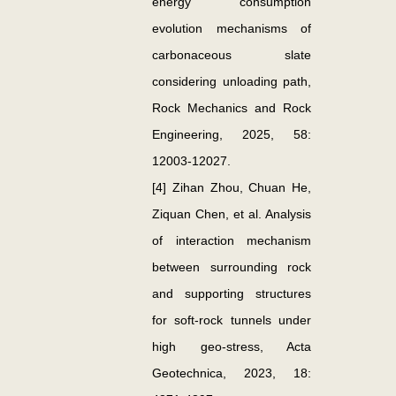
energy consumption
evolution mechanisms of
carbonaceous slate
considering unloading path,
Rock Mechanics and Rock
Engineering
, 2025, 58:
12003-12027.
[4] Zihan Zhou, Chuan He,
Ziquan Chen, et al. Analysis
of interaction mechanism
between surrounding rock
and supporting structures
for soft-rock tunnels under
high geo-stress,
Acta
Geotechnica
, 2023, 18: