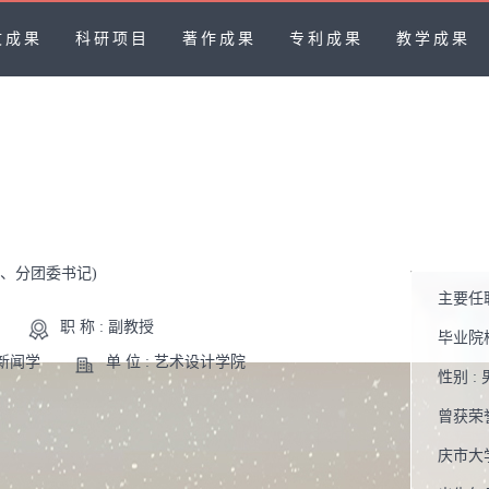
文成果
科研项目
著作成果
专利成果
教学成果
任、分团委书记)
主要任职
职 称 : 副教授
毕业院校
视新闻学
单 位 : 艺术设计学院
性别 :
曾获荣誉
庆市大