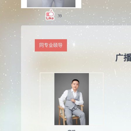
39
同专业硕导
广