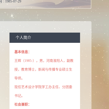
 :
1985-07-29
博士研究生毕业
 :
在职
学工办主任、分团委书记
 :
15215062902
个人简介
 :
wang927hui@126.com
基本信息：
王辉（1985-），男，河南淮阳人，副教
授，教育博士，新闻与传播专业硕士生
导师。
现任艺术设计学院学工办主任、分团委
书记。
社会兼职：