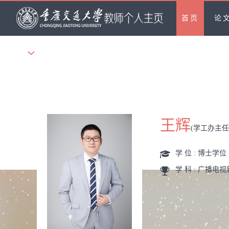
首页
论
更多
王辉
(学工办主
学 位 : 博士学位
学 科 : 广播电