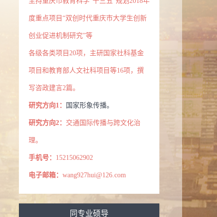
主持重庆市教育科学“十三五”规划2018年
度重点项目“双创时代重庆市大学生创新
创业促进机制研究”等
各级各类项目20项，主研国家社科基金
项目和教育部人文社科项目等16项，撰
写咨政建言2篇。
研究方向1：
国家形象传播。
研究方向2：
交通国际传播与跨文化治
理。
手机号：
15215062902
电子邮箱：
wang927hui@126.com
同专业硕导