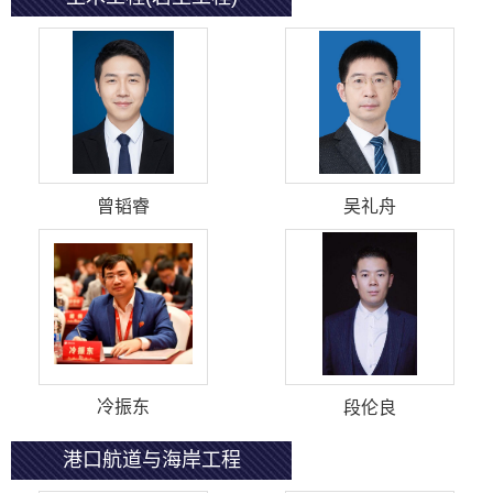
曾韬睿
吴礼舟
冷振东
段伦良
港口航道与海岸工程