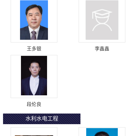
王多银
李鑫鑫
段伦良
水利水电工程