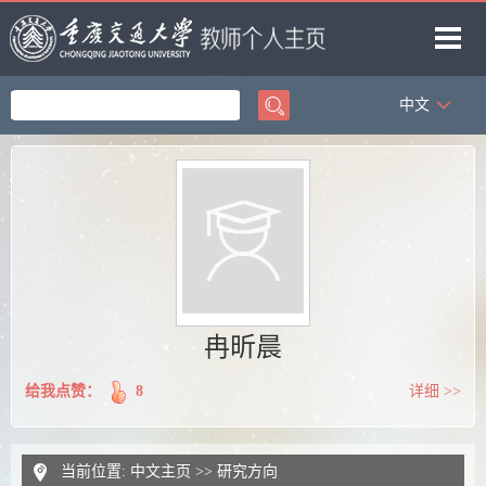
中文
首页
教学工作
著作成果
科研项目
研究方向
获奖信息
冉昕晨
给我点赞：
8
详细 >>
当前位置:
中文主页
>>
研究方向