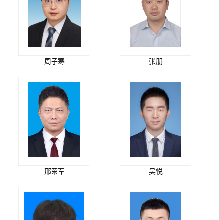
周子寒
张朋
邢荣军
吴悦