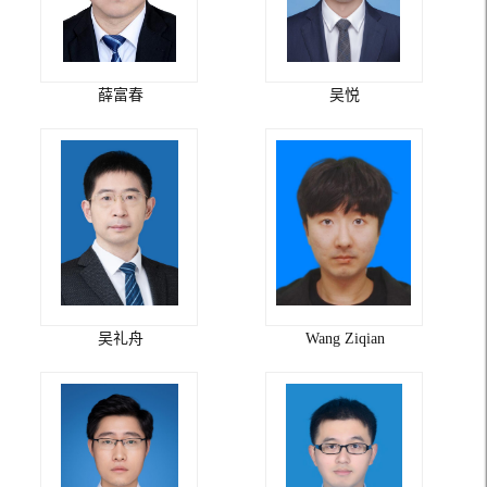
薛富春
吴悦
吴礼舟
Wang Ziqian